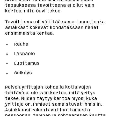
tapauksessa tavoitteena ei ollut vain
kertoa, mitä Suvi tekee.
Tavoitteena oli välittää sama tunne, jonka
asiakkaat kokevat kohdatessaan hänet
ensimmäistä kertaa.
Rauha
Läsnäolo
Luottamus
Selkeys
Palveluyrittäjän kohdalla kotisivujen
tehtävä ei ole vain kertoa, mitä yritys
tekee. Niiden täytyy kertoa myös, kuka
yrittäjä on. Ihmiset samaistuvat ihmisiin.
Asiakkaasi rakentavat luottamusta
persoonan, tarinan ja kohtaamisen kautta