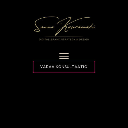
Skip
to
main
content
VARAA KONSULTAATIO