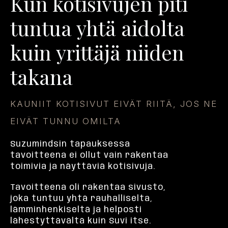
Kun kotisivujen piti
tuntua yhtä aidolta
kuin yrittäjä niiden
takana
KAUNIIT KOTISIVUT EIVÄT RIITÄ, JOS NE
EIVÄT TUNNU OMILTA
Suzumindsin tapauksessa
tavoitteena ei ollut vain rakentaa
toimivia ja näyttäviä kotisivuja.
Tavoitteena oli rakentaa sivusto,
joka tuntuu yhtä rauhalliselta,
lämminhenkiseltä ja helposti
lähestyttävältä kuin Suvi itse.