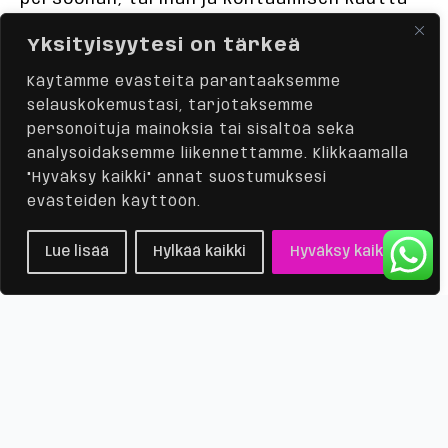
jo ennen ensimmäistä yhteydenottoa.
Yksityisyytesi on tärkeä
Siksi Suzumindsin sivuilla oli tärkeää tuoda
Käytämme evästeitä parantaaksemme
esiin myös Suvi itse, ei vain hänen
palvelunsa.
selauskokemustasi, tarjotaksemme
personoituja mainoksia tai sisältöä sekä
analysoidaksemme liikennettämme. Klikkaamalla
"Hyväksy kaikki" annat suostumuksesi
evästeiden käyttöön.
Lue lisää
Hylkää kaikki
Hyväksy kaikki