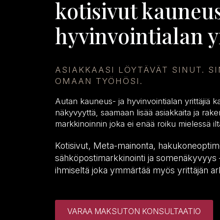
kotisivut kauneus
hyvinvointialan yr
ASIAKKAASI LÖYTÄVÄT SINUT. S
OMAAN TYÖHÖSI.
Autan kauneus- ja hyvinvointialan yrittäjiä 
näkyvyyttä, saamaan lisää asiakkaita ja ra
markkinoinnin joka ei enää roiku mielessä ilta
Kotisivut, Meta-mainonta, hakukoneoptimo
sähköpostimarkkinointi ja somenäkyvyys 
ihmiseltä joka ymmärtää myös yrittäjän ar
VARAA MAKSUTON KONSULTAATIO