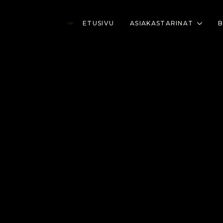
Skip
to
ETUSIVU
ASIAKASTARINAT
B
main
content