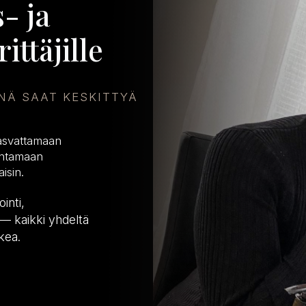
- ja
ittäjille
INÄ SAAT KESKITTYÄ
kasvattamaan
kentamaan
isin.
inti,
— kaikki yhdeltä
kea.